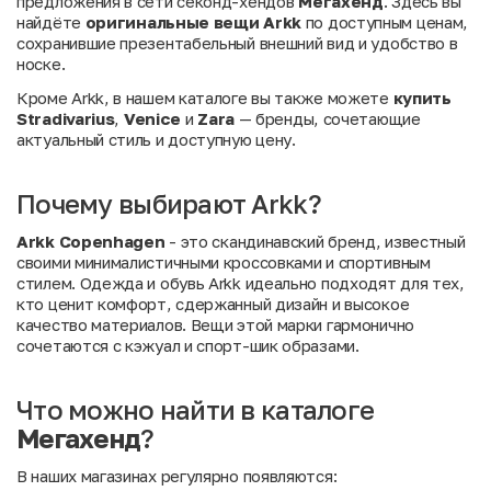
предложения в сети секонд-хендов
Мегахенд
. Здесь вы
найдёте
оригинальные вещи Arkk
по доступным ценам,
сохранившие презентабельный внешний вид и удобство в
носке.
Кроме Arkk, в нашем каталоге вы также можете
купить
Stradivarius
,
Venice
и
Zara
— бренды, сочетающие
актуальный стиль и доступную цену.
Почему выбирают Arkk?
Arkk Copenhagen
- это скандинавский бренд, известный
своими минималистичными кроссовками и спортивным
стилем. Одежда и обувь Arkk идеально подходят для тех,
кто ценит комфорт, сдержанный дизайн и высокое
качество материалов. Вещи этой марки гармонично
сочетаются с кэжуал и спорт-шик образами.
Что можно найти в каталоге
Мегахенд
?
В наших магазинах регулярно появляются: